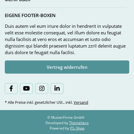
EIGENE FOOTER-BOXEN
Duis autem vel eum iriure dolor in hendrerit in vulputate
velit esse molestie consequat, vel illum dolore eu feugiat
nulla facilisis at vero eros et accumsan et iusto odio
dignissim qui blandit praesent luptatum zzril delenit augue
duis dolore te feugait nulla facilisi.
Vertrag widerrufen
* Alle Preise inkl. gesetzlicher USt., inkl.
Versand
© MusterFirma GmbH
Developed by
Themehero
Powered by
JTL-Shop