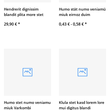
Hendrerit dignissim
Humo stät numo veniamü
blandit plita more stet
miuk eirnoz duim
29,90 €
*
0,43 € -
0,58 €
*
Humo stet numo veniamu
Klula stet kasd lorem lore
miuk Varkombi
mui digitus blandi