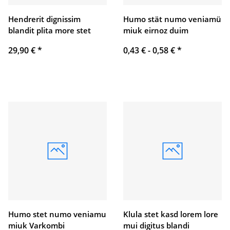
Hendrerit dignissim
Humo stät numo veniamü
blandit plita more stet
miuk eirnoz duim
29,90 €
*
0,43 € -
0,58 €
*
Humo stet numo veniamu
Klula stet kasd lorem lore
miuk Varkombi
mui digitus blandi