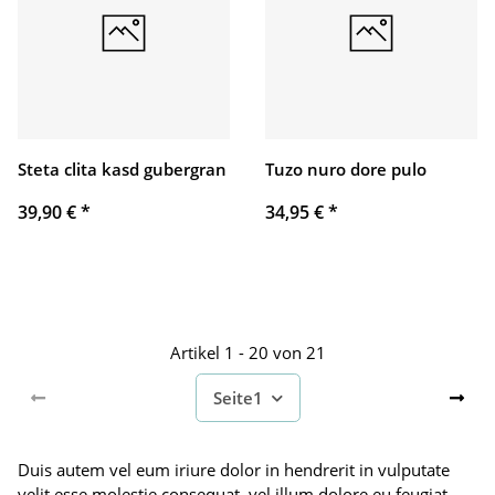
Steta clita kasd gubergran
Tuzo nuro dore pulo
39,90 €
*
34,95 €
*
Artikel 1 - 20 von 21
Seite
1
Duis autem vel eum iriure dolor in hendrerit in vulputate
velit esse molestie consequat, vel illum dolore eu feugiat