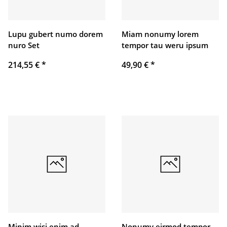
Lupu gubert numo dorem
Miam nonumy lorem
nuro Set
tempor tau weru ipsum
214,55 €
*
49,90 €
*
Minim wisi enim ad
Nonumy eirmod tempor