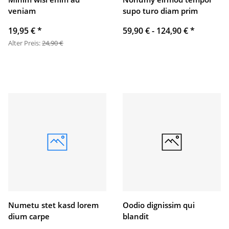
veniam
supo turo diam prim
19,95 €
*
59,90 € -
124,90 €
*
Alter Preis:
24,90 €
Numetu stet kasd lorem
Oodio dignissim qui
dium carpe
blandit