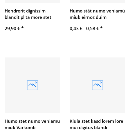
Hendrerit dignissim
Humo stät numo veniamü
blandit plita more stet
miuk eirnoz duim
29,90 €
*
0,43 € -
0,58 €
*
Humo stet numo veniamu
Klula stet kasd lorem lore
miuk Varkombi
mui digitus blandi