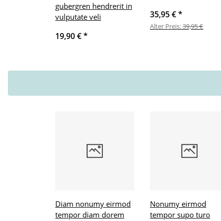
gubergren hendrerit in
35,95 €
*
vulputate veli
Alter Preis:
39,95 €
19,90 €
*
Diam nonumy eirmod
Nonumy eirmod
tempor diam dorem
tempor supo turo