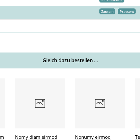
Zautem
Praesent
Gleich dazu bestellen ...
um
Nomy diam eirmod
Nonumy eirmod
Te