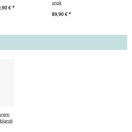
snok
9,90 €
*
89,90 €
*
lorem
 blandi