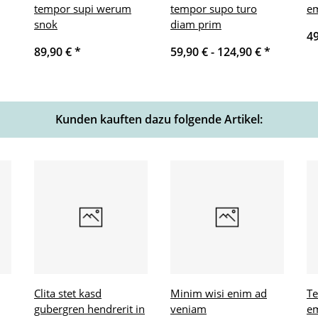
tempor supi werum
tempor supo turo
e
snok
diam prim
4
89,90 €
*
59,90 € -
124,90 €
*
Kunden kauften dazu folgende Artikel:
Clita stet kasd
Minim wisi enim ad
Te
gubergren hendrerit in
veniam
e