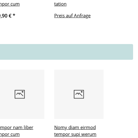
mpor cum
tation
9,90 €
*
Preis auf Anfrage
mpor nam liber
Nomy diam eirmod
mpor cum
tempor supi werum