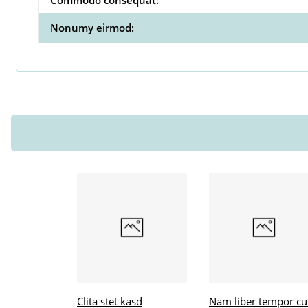
Nonumy eirmod:
Clita stet kasd
Nam liber tempor c