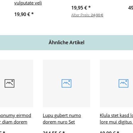
vulputate veli
19,95 €
*
4
19,90 €
*
Alter Preis:
24,90 €
Ähnliche Artikel
nonumy eirmod
Lupu gubert numo
Klula stet kasd 
r diam dorem
dorem nuro Set
lore mui digitus