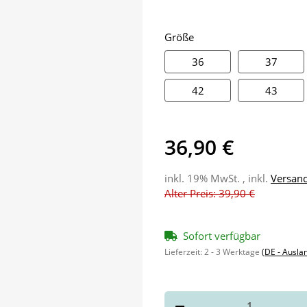
Größe
36
37
36
37
42
43
42
43
36,90 €
inkl. 19% MwSt. , inkl.
Versan
Alter Preis: 39,90 €
Sofort verfügbar
Lieferzeit:
2 - 3 Werktage
(DE - Ausla