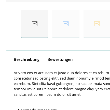
Beschreibung
Bewertungen
At vero eos et accusam et justo duo dolores et ea rebum.
consetetur sadipscing elitr, sed diam nonumy eirmod tem
ea rebum. Stet clita kasd gubergren, no sea takimata sa
tempor invidunt ut labore et dolore magna aliquyam erat,
sanctus est Lorem ipsum dolor sit amet.
Produkteigenschaft
Wert
Commodo consequat: