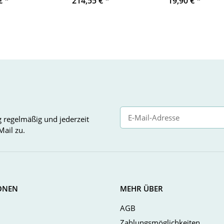
 €
*
214,55 €
*
19,90 €
*
g
regelmäßig und jederzeit
Mail zu.
Newsletter Abonnieren
ONEN
MEHR ÜBER
AGB
Zahlungsmöglichkeiten