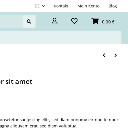
DE
Kontakt
Mein Konto
Blog
0,00 €
r sit amet
consetetur sadipscing elitr, sed diam nonumy eirmod tempor
magna aliquyam erat, sed diam voluptua.