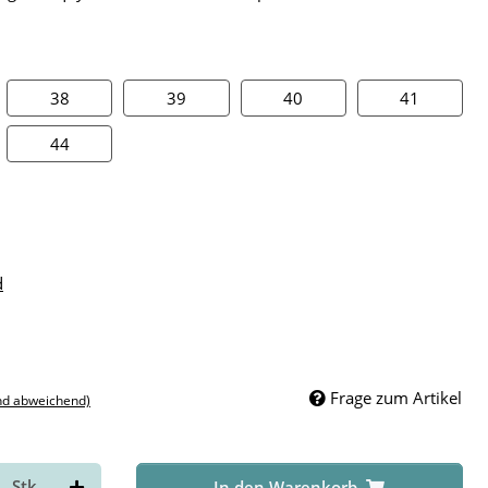
38
39
40
41
38
39
40
41
44
44
d
Frage zum Artikel
nd abweichend)
Stk
In den Warenkorb