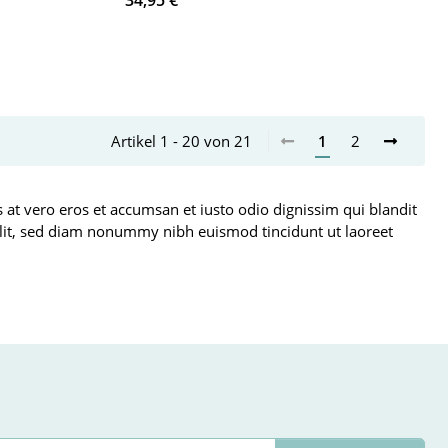
34,95 €
*
Artikel 1 - 20 von 21
1
2
is at vero eros et accumsan et iusto odio dignissim qui blandit
g elit, sed diam nonummy nibh euismod tincidunt ut laoreet