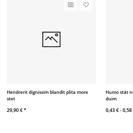
Hendrerit dignissim blandit plita more
Humo stät n
stet
duim
29,90 €
*
0,43 € -
0,58