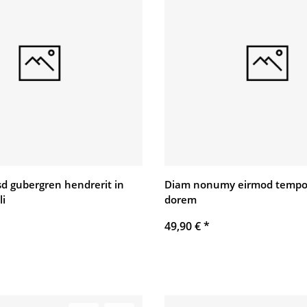
asd gubergren hendrerit in
Diam nonumy eirmod tempo
li
dorem
49,90 €
*