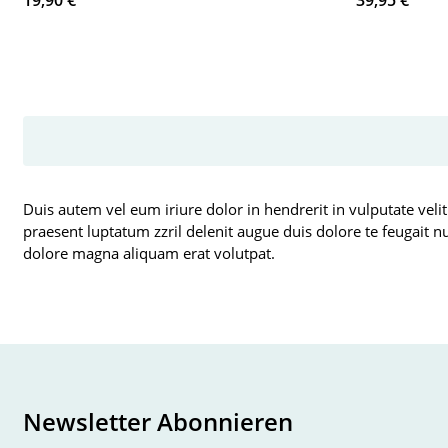
19,90 €
*
39,95 €
*
Duis autem vel eum iriure dolor in hendrerit in vulputate velit
praesent luptatum zzril delenit augue duis dolore te feugait n
dolore magna aliquam erat volutpat.
Newsletter Abonnieren