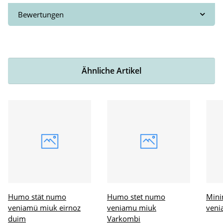
Bewertungen
Ähnliche Artikel
Humo stät numo
Humo stet numo
Mini
veniamü miuk eirnoz
veniamu miuk
veni
duim
Varkombi