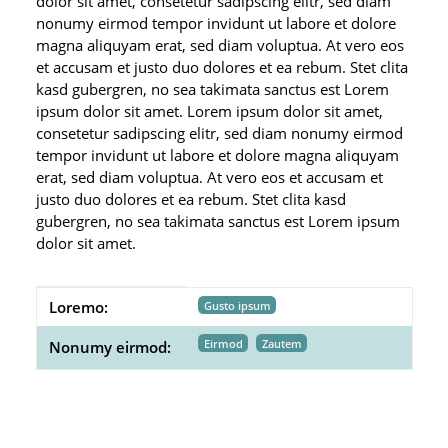
dolor sit amet, consetetur sadipscing elitr, sed diam
nonumy eirmod tempor invidunt ut labore et dolore
magna aliquyam erat, sed diam voluptua. At vero eos
et accusam et justo duo dolores et ea rebum. Stet clita
kasd gubergren, no sea takimata sanctus est Lorem
ipsum dolor sit amet. Lorem ipsum dolor sit amet,
consetetur sadipscing elitr, sed diam nonumy eirmod
tempor invidunt ut labore et dolore magna aliquyam
erat, sed diam voluptua. At vero eos et accusam et
justo duo dolores et ea rebum. Stet clita kasd
gubergren, no sea takimata sanctus est Lorem ipsum
dolor sit amet.
Produkteigenschaft
Wert
Loremo:
Gusto ipsum
Eirmod
Zautem
Nonumy eirmod: