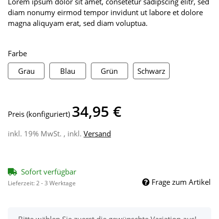
Lorem ipsum dolor sit amet, consetetur sadipscing elitr, sed
diam nonumy eirmod tempor invidunt ut labore et dolore
magna aliquyam erat, sed diam voluptua.
Farbe
Grau
Blau
Grün
Schwarz
Grau
Blau
Grün
Schwarz
34,95 €
Preis (konfiguriert)
inkl. 19% MwSt. , inkl.
Versand
Sofort verfügbar
Frage zum Artikel
Lieferzeit:
2 - 3 Werktage
x