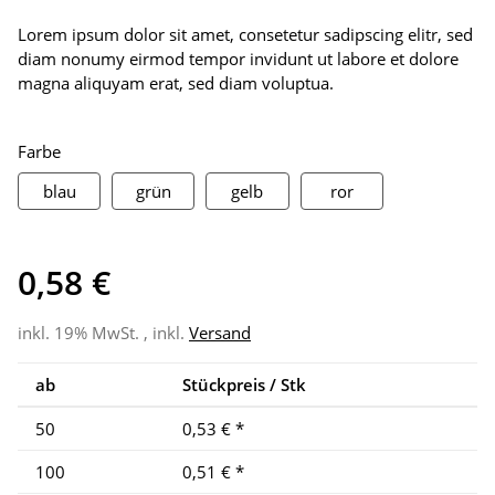
Lorem ipsum dolor sit amet, consetetur sadipscing elitr, sed
diam nonumy eirmod tempor invidunt ut labore et dolore
magna aliquyam erat, sed diam voluptua.
Farbe
blau
grün
gelb
ror
blau
grün
gelb
ror
0,58 €
inkl. 19% MwSt. , inkl.
Versand
ab
Stückpreis / Stk
50
0,53 €
*
100
0,51 €
*