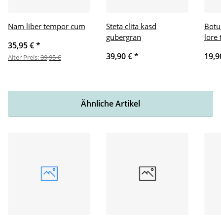
Nam liber tempor cum
Steta clita kasd
Botu
gubergran
lore 
35,95 €
*
39,90 €
*
19,9
Alter Preis:
39,95 €
Ähnliche Artikel