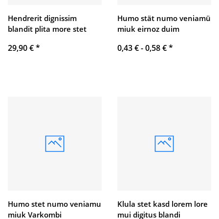
Hendrerit dignissim
Humo stät numo veniamü
blandit plita more stet
miuk eirnoz duim
29,90 €
*
0,43 € -
0,58 €
*
Humo stet numo veniamu
Klula stet kasd lorem lore
miuk Varkombi
mui digitus blandi