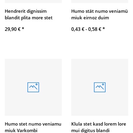
Hendrerit dignissim
Humo stät numo veniamü
blandit plita more stet
miuk eirnoz duim
29,90 €
*
0,43 € -
0,58 €
*
Humo stet numo veniamu
Klula stet kasd lorem lore
miuk Varkombi
mui digitus blandi