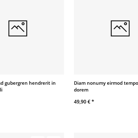
asd gubergren hendrerit in
Diam nonumy eirmod tempo
li
dorem
49,90 €
*