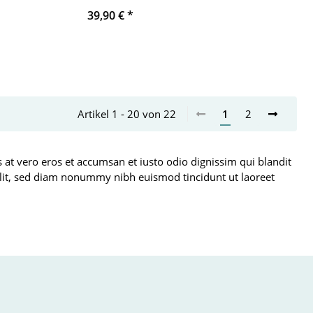
39,90 €
*
Artikel 1 - 20 von 22
1
2
is at vero eros et accumsan et iusto odio dignissim qui blandit
g elit, sed diam nonummy nibh euismod tincidunt ut laoreet