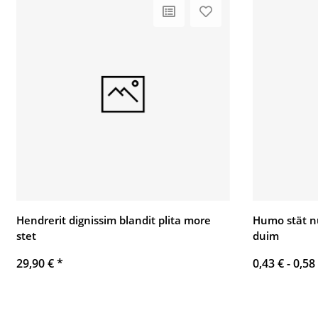
Hendrerit dignissim blandit plita more
Humo stät n
stet
duim
29,90 €
*
0,43 € -
0,58