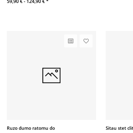
59,90 € -
124,90 €
*
Ruzo dumo ratomu do
Sitau stet c