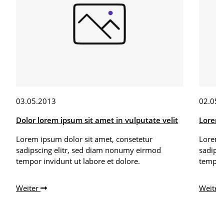
03.05.2013
02.05.
Dolor lorem ipsum sit amet in vulputate velit
Lorem 
Lorem ipsum dolor sit amet, consetetur
Lorem 
sadipscing elitr, sed diam nonumy eirmod
sadips
tempor invidunt ut labore et dolore.
tempor 
Weiter
Weiter