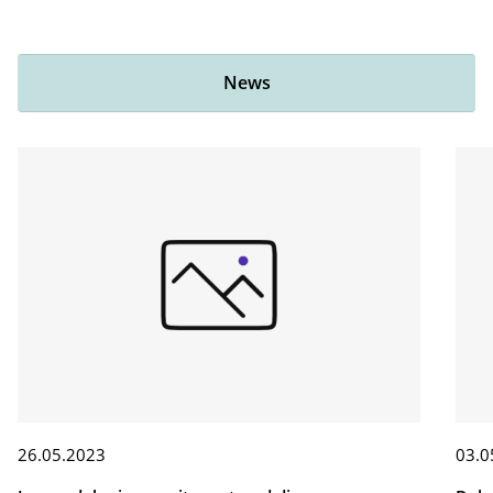
News
26.05.2023
03.0