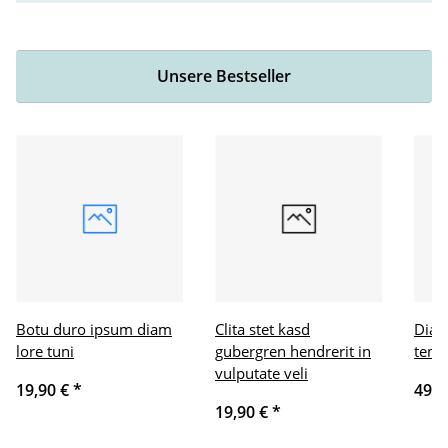
Unsere Bestseller
Botu duro ipsum diam
Clita stet kasd
Diam
lore tuni
gubergren hendrerit in
temp
vulputate veli
19,90 €
*
49,9
19,90 €
*