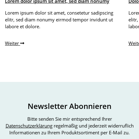
Lorem dolor ipsum sit amet, sed diam nonumy
Dolo
Lorem ipsum dolor sit amet, consetetur sadipscing
Lore
elitr, sed diam nonumy eirmod tempor invidunt ut
elit
labore et dolore.
labor
Weiter
Weit
Newsletter Abonnieren
Bitte senden Sie mir entsprechend Ihrer
Datenschutzerklärung
regelmäßig und jederzeit widerruflich
Informationen zu Ihrem Produktsortiment per E-Mail zu.