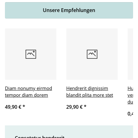
Unsere Empfehlungen
Diam nonumy eirmod
Hendrerit dignissim
Humo
tempor diam dorem
blandit plita more stet
veni
dui
49,90 €
*
29,90 €
*
0,43