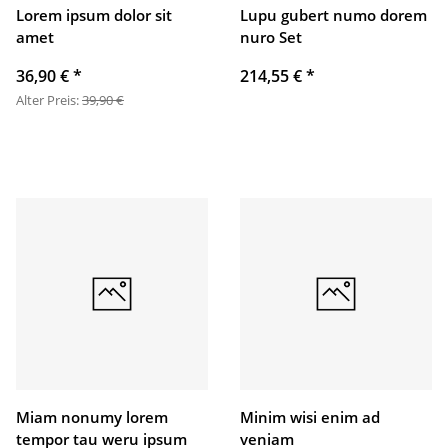
Lorem ipsum dolor sit
Lupu gubert numo dorem
amet
nuro Set
36,90 €
*
214,55 €
*
Alter Preis:
39,90 €
Miam nonumy lorem
Minim wisi enim ad
tempor tau weru ipsum
veniam